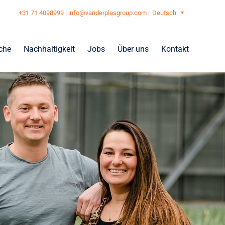
+31 71 4098999
|
info@vanderplasgroup.com
|
Deutsch
che
Nachhaltigkeit
Jobs
Über uns
Kontakt