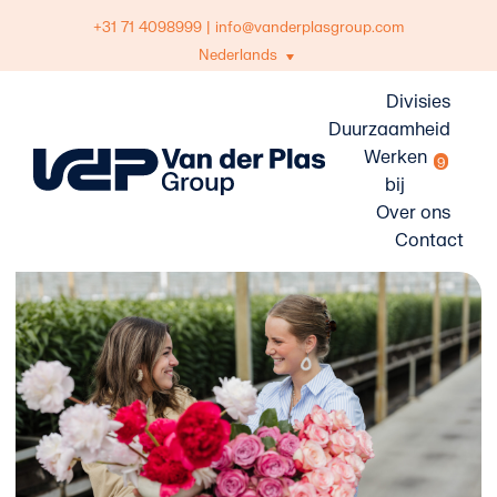
Skip
+31 71 4098999
|
info@vanderplasgroup.com
to
Nederlands
content
Divisies
Duurzaamheid
Werken
9
bij
Over ons
Contact