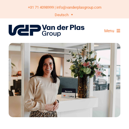
Skip
+31 71 4098999
|
info@vanderplasgroup.com
to
Deutsch
content
Menu
Geschäftsbereiche
Nachhaltigkeit
Jobs
Über uns
Kontakt