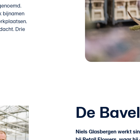
 genoemd.
ok bijnamen
rkplaatsen.
dacht. Drie
De Bave
Niels Glasbergen werkt sin
bij Retail Flowers, waar hi