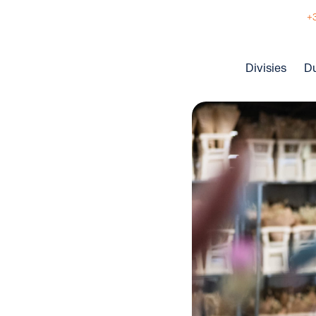
+
Divisies
D