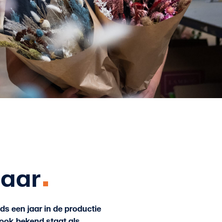
laar
ds een jaar in de productie
j ook bekend staat als