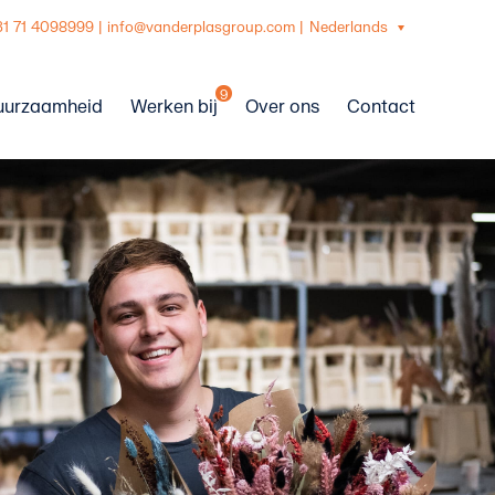
31 71 4098999
|
info@vanderplasgroup.com
|
Nederlands
9
uurzaamheid
Werken bij
Over ons
Contact