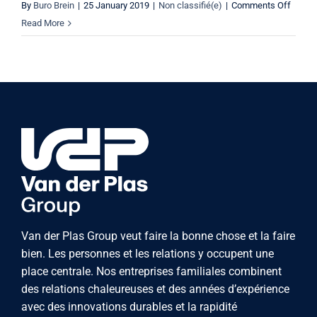
on
By
Buro Brein
|
25 January 2019
|
Non classifié(e)
|
Comments Off
Heeri
Read More
rejoint
Van
der
Plas
Group
Van der Plas Group veut faire la bonne chose et la faire
bien. Les personnes et les relations y occupent une
place centrale. Nos entreprises familiales combinent
des relations chaleureuses et des années d’expérience
avec des innovations durables et la rapidité