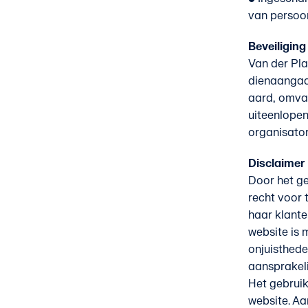
van persoo
Beveiligin
Van der Pl
dienaangaan
aard, omvan
uiteenlopen
organisator
Disclaimer
Door het ge
recht voor 
haar klante
website is 
onjuisthede
aansprakeli
Het gebruik
website. Aa