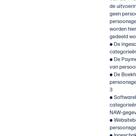
de uitvoeri
geen persoo
persoonsge
worden hie
gedeeld wor
• De ingesc
categorieë
• De Payme
van persoon
• De Boekh
persoonsgeg
3
• Softwarel
categorieën
NAW-gegev
• Websiteb
persoonsge
• Ingeschak