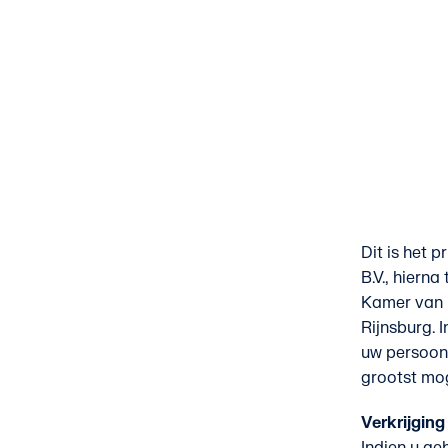
Dit is het 
B.V., hierna
Kamer van 
Rijnsburg. 
uw persoon
grootst mog
Verkrijgin