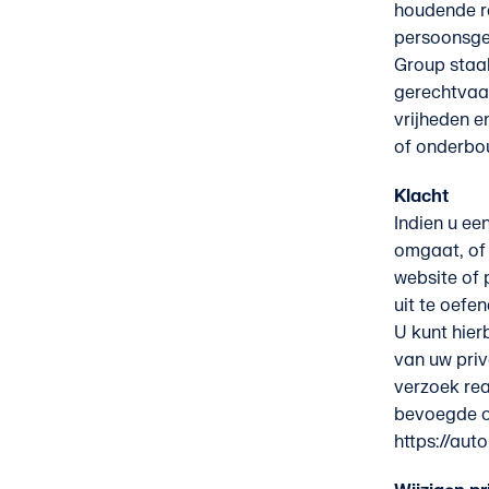
houdende r
persoonsgeg
Group staak
gerechtvaa
vrijheden e
of onderbo
Klacht
Indien u ee
omgaat, of
website of 
uit te oefe
U kunt hie
van uw priv
verzoek rea
bevoegde ov
https://aut