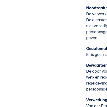
Noodzaak 
De verwerki
De dienste
niet volled
persoonsgeg
geven.
Geautomati
Er is geen 
Bewaarterm
De door Va
wet- en reg
regelgeving
persoonsgeg
Verwerking
Van der Pla