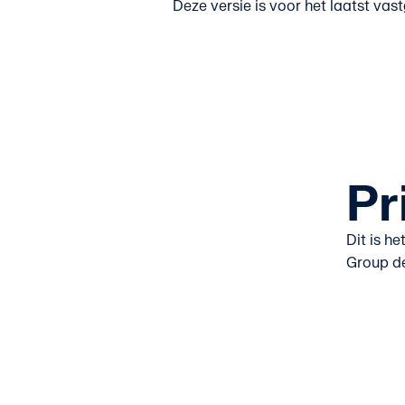
Deze versie is voor het laatst va
Pr
Dit is h
Group de