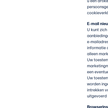
u een artik
persoonsgeg
cookieverkl
E-mail nie
U kunt zich
aanbiedinge
e-mailadres
informatie
alleen mar
Uw toestem
marketingm
een eventue
Uw toestem
worden inge
intrekken v
uitgevoerd
Browserins