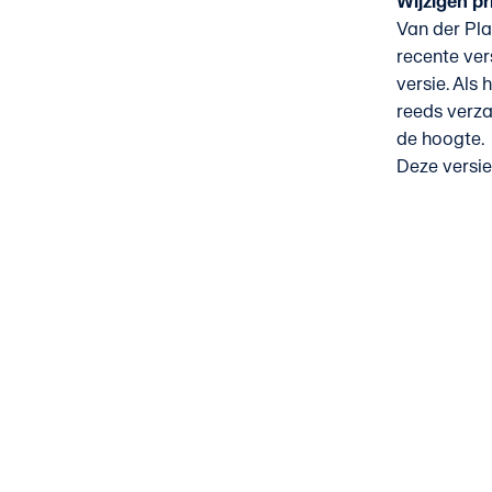
Wijzigen p
Van der Pla
recente ver
versie. Als
reeds verz
de hoogte.
Deze versie