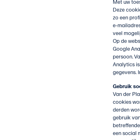
Met uw toes
Deze cookie
zo een prof
e-mailadres
veel mogelij
Op de webs
Google Anal
persoon. Va
Analytics i
gegevens. I
Gebruik so
Van der Pl
cookies wo
derden word
gebruik van
betreffende
een social 