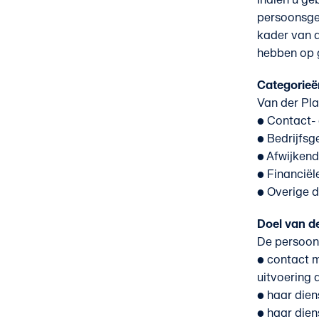
Indien u ge
persoonsge
kader van 
hebben op g
Categorie
Van der Pl
• Contact-
• Bedrijfs
• Afwijkend
• Financiël
• Overige d
Doel van d
De persoon
• contact m
uitvoering 
• haar dien
• haar dien