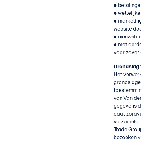
• betalinge
• wettelijk
• marketing
website do
• nieuwsbri
• met derde
voor zover d
Grondslag 
Het verwer
grondslagen:
toestemming
van Van der
gegevens di
gaat zorgvu
verzameld. 
Trade Grou
bezoeken v