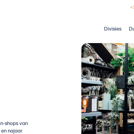
+
Divisies
D
-in-shops van
 en najaar