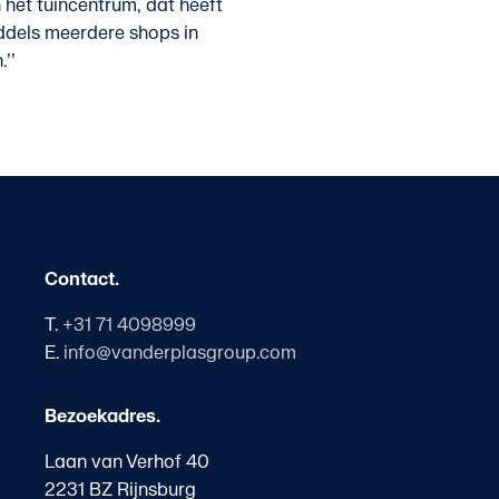
 het tuincentrum, dat heeft
ddels meerdere shops in
’’
Contact.
T.
+31 71 4098999
E.
info@vanderplasgroup.com
Bezoekadres.
Laan van Verhof 40
2231 BZ Rijnsburg