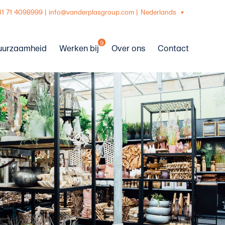
31 71 4098999
|
info@vanderplasgroup.com
|
Nederlands
9
uurzaamheid
Werken bij
Over ons
Contact