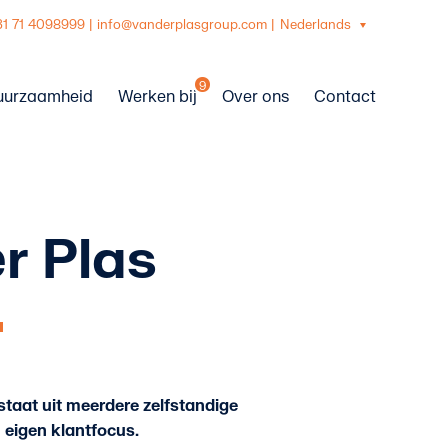
31 71 4098999
|
info@vanderplasgroup.com
|
Nederlands
9
uurzaamheid
Werken bij
Over ons
Contact
r Plas
taat uit meerdere zelfstandige
n eigen klantfocus.