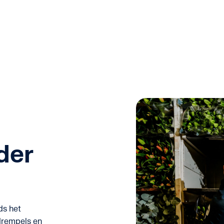
der
s het
 drempels en