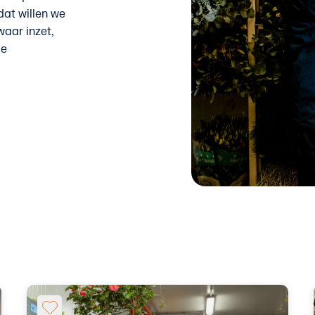
dat willen we
waar inzet,
le