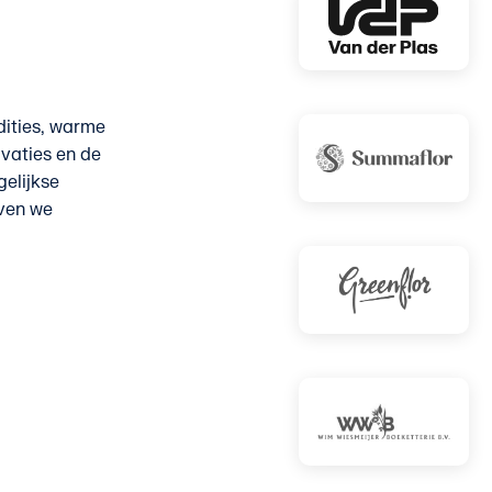
dities, warme
vaties en de
gelijkse
even we